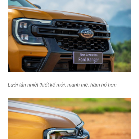
Lưới tản nhiệt thiết kế mới, mạnh mẽ, hầm hố hơn