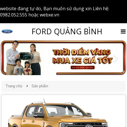
website đang tự do, Bạn muốn sử dụng xin Liên hệ:
0982.052.555
hoặc
webxe.vn
FORD QUẢNG BÌNH
Previous
Nex
Trang chủ
Sản phẩm