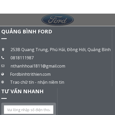
QUẢNG BÌNH FORD
253B Quang Trung, Phú Hải, Đồng Hới, Quảng Bình
0818111987
nthanhhoai1811@gmail.com
Fordbinhtrithien.com
Trao chữ tín - nhận niềm tin
TƯ VẤN NHANH