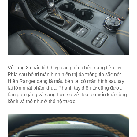
Vô-lăng 3 chấu tích hợp các phím chức năng tiện lợi.
Phía sau bố trí màn hình hiển thị đa thông tin sắc nét.
Hiện Ranger đang là mẫu bán tải có màn hình sau tay
lái lớn nhất phân khúc. Phanh tay điện tử cũng được
làm gọn gàng và sang hơn so với loại cơ vốn khá cồng
kềnh và thô như ở thế hệ trước.