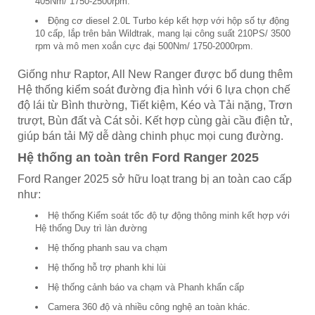
405Nm/ 1750-2500rpm.
Động cơ diesel 2.0L Turbo kép kết hợp với hộp số tự động
10 cấp, lắp trên bản Wildtrak, mang lại công suất 210PS/ 3500
rpm và mô men xoắn cực đại 500Nm/ 1750-2000rpm.
Giống như Raptor, All New Ranger được bổ dung thêm
Hệ thống kiểm soát đường địa hình với 6 lựa chọn chế
độ lái từ Bình thường, Tiết kiệm, Kéo và Tải nặng, Trơn
trượt, Bùn đất và Cát sỏi. Kết hợp cùng gài cầu điện tử,
giúp bán tải Mỹ dễ dàng chinh phục mọi cung đường.
Hệ thống an toàn trên Ford Ranger 2025
Ford Ranger 2025 sở hữu loạt trang bị an toàn cao cấp
như:
Hệ thống Kiểm soát tốc độ tự động thông minh kết hợp với
Hệ thống Duy trì làn đường
Hệ thống phanh sau va chạm
Hệ thống hỗ trợ phanh khi lùi
Hệ thống cảnh báo va chạm và Phanh khẩn cấp
Camera 360 độ và nhiều công nghệ an toàn khác.