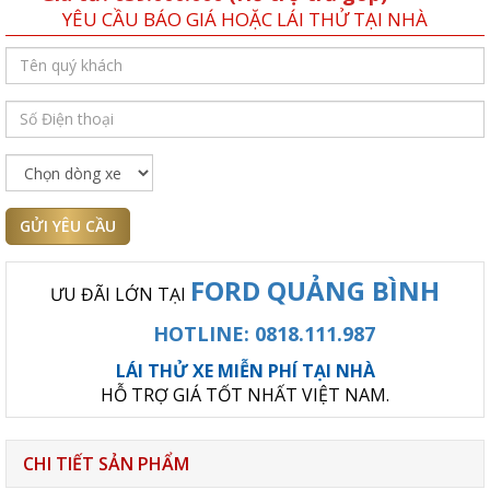
YÊU CẦU BÁO GIÁ HOẶC LÁI THỬ TẠI NHÀ
GỬI YÊU CẦU
FORD QUẢNG BÌNH
ƯU ĐÃI LỚN TẠI
HOTLINE: 0818.111.987
LÁI THỬ XE MIỄN PHÍ TẠI NHÀ
HỖ TRỢ GIÁ TỐT NHẤT VIỆT NAM.
CHI TIẾT SẢN PHẨM