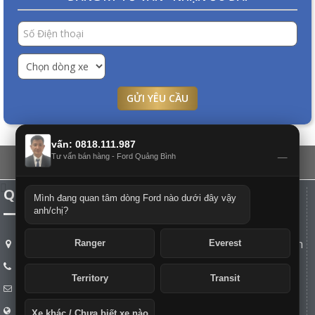
GỬI YÊU CẦU
vấn: 0818.111.987
_
Tư vấn bán hàng - Ford Quảng Bình
QUẢNG BÌNH FORD
Mình đang quan tâm dòng Ford nào dưới đây vậy
anh/chị?
253B Quang Trung, Phú Hải, Đồng Hới, Quảng Bình
Ranger
Everest
0818111987
Territory
Transit
nthanhhoai1811@gmail.com
Fordbinhtrithien.com
Xe khác / Chưa biết xe nào