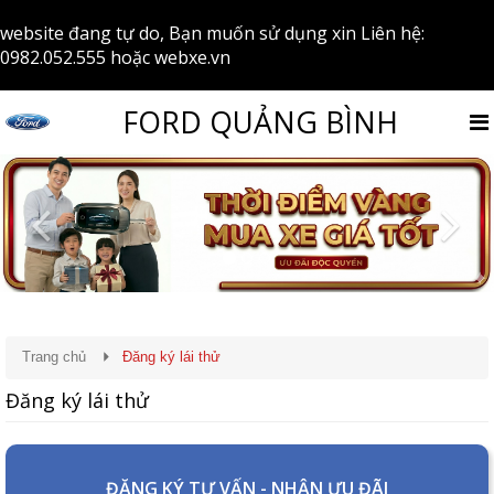
website đang tự do, Bạn muốn sử dụng xin Liên hệ:
0982.052.555
hoặc
webxe.vn
FORD QUẢNG BÌNH
Previous
Nex
Trang chủ
Đăng ký lái thử
Đăng ký lái thử
ĐĂNG KÝ TƯ VẤN - NHẬN ƯU ĐÃI